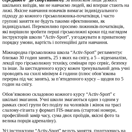
шкільних виїздів, ми не навчаємо людей, які вперше стають на
лижі. Якісне навчання новачків вимагає індивідуального
підходу до кожного гірськолижника-початківця, і часто
групові заняття не будуть такими ефективними, як
індивідуальні. Переконливо просимо лижників-початківців,
які вирішили зробити перші гірськолижні кроки під наглядом
інструкторів школи “Activ-Sport”, узгоджувати в приватному
порядку умови, вартість і потенційні дати навчання.
Міжнародна гірськолижна школа “Activ-Sport” регламентує
близько 30 годин занять, 25 з яких на снігу, а 5 – відеоаналізи,
лекції про гірськолижну техніку, семінари про сервіс, безпеку
та інше. За шестиденного курсу кожен тренувальний день учні
проводять на схилі мінімум 4 години (плюс обов’язкова
перерва під час занять), за п’ятиденного курсу – щодня по 5
годин на снігу.
Обов’язковою складовою кожного курсу “Activ-Sport” є
шкільні змагання. Учні школи змагаються один з одним у
рамках своєї групи без поділу на чоловіків і жінок на трасі
слалому-гіганта у форматі FIS-змагань (стартові номери,
професійний замір часу, сума двох проїздів, якісні фото та
велика порція адреналіну).
Усі інструктори “Activ-Sport” ведуть заняття, ґрунтуючись на