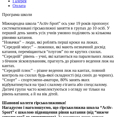
Галерея
Оплата
Програма школи
Міжнародна школа “Activ-Sport” ось уже 19 років пропонує
систематизовані гірськолижні заняття в групах до 10 осіб. У
перший день занять усіх учнів умовно поділяють за кількома
рівнями катання.
“Новачки” – люди, які роблять перші кроки на лижах.
“Середній мінус” – лижники, які мають незначний досвід
катання, переміщаються “плугом” по не крутих схилах.
“Середній” рівень – учні, які катаються на паралельних лижах
з бічним зісковзуванням, прагнуть до різаного ведення лиж на
кантах.
“Середній плюс” – різане ведення лиж на кантах, повний
контроль на схилах будь-якої складності (від синіх до чорних).
“Спорт” – спортсмени-аматори, 80% занять яких
відбуватимуться на трасі слалому-гіганта або спецслалому.
Дитячі групи часто комплектуються з огляду не тільки на
рівень катання, а й на вік дітей.
Шановні колеги гірськолижники!
Нагадуємо і наголошуємо, що гірськолижна школа “Activ-
Sport” є школою підвищення рівня катання (від “нижче
середнього” до спортивного).
За винятком лише деяких