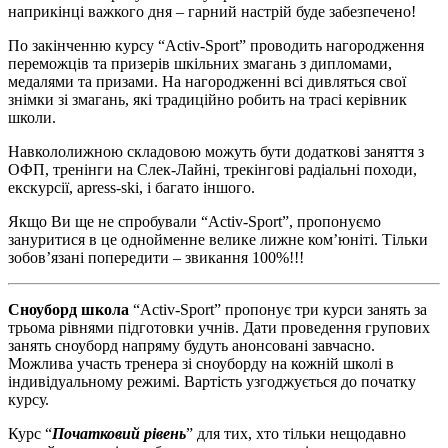
наприкінці важкого дня – гарний настрій буде забезпечено!
По закінченню курсу “Activ-Sport” проводить нагородження
переможців та призерів шкільних змагань з дипломами,
медалями та призами. На нагородженні всі дивляться свої
знімки зі змагань, які традиційно робить на трасі керівник
школи.
Навкололижною складовою можуть бути додаткові заняття з
ОФП, тренінги на Слек-Лайні, трекінгові радіальні походи,
екскурсії, apress-ski, і багато іншого.
Якщо Ви ще не спробували “Activ-Sport”, пропонуємо
зануритися в це однойменне велике лижне ком’юніті. Тільки
зобов’язані попередити – звикання 100%!!!
Сноуборд школа
“Activ-Sport” пропонує три курси занять за
трьома рівнями підготовки учнів. Дати проведення групових
занять сноуборд напряму будуть анонсовані завчасно.
Можлива участь тренера зі сноуборду на кожній школі в
індивідуальному режимі. Вартість узгоджується до початку
курсу.
Курс “
Початковий рівень
” для тих, хто тільки нещодавно