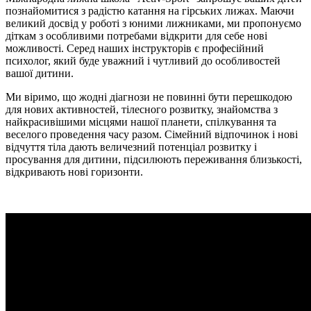
познайомитися з радістю катання на гірських лижах. Маючи
великий досвід у роботі з юними лижниками, ми пропонуємо
діткам з особливими потребами відкрити для себе нові
можливості. Серед наших інструкторів є професійний
психолог, який буде уважний і чутливий до особливостей
вашої дитини.
Ми віримо, що жодні діагнози не повинні бути перешкодою
для нових активностей, тілесного розвитку, знайомства з
найкрасивішими місцями нашої планети, спілкування та
веселого проведення часу разом. Сімейний відпочинок і нові
відчуття тіла дають величезний потенціал розвитку і
просування для дитини, підсилюють переживання близькості,
відкривають нові горизонти.