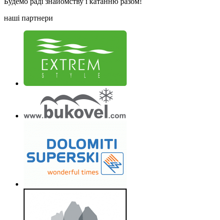
Будемо раді знайомству і катанню разом!
наші
партнери