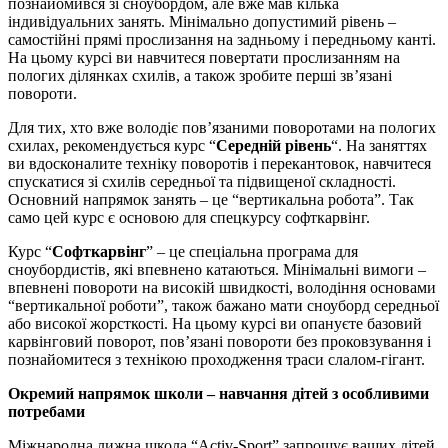
познайомився зі сноубордом, але вже мав кілька
індивідуальних занять. Мінімально допустимий рівень –
самостійні прямі прослизання на задньому і передньому канті.
На цьому курсі ви навчитеся повертати прослизанням на
пологих ділянках схилів, а також зробите перші зв’язані
повороти.
Для тих, хто вже володіє пов’язаними поворотами на пологих
схилах, рекомендується курс “
Середній рівень
“. На заняттях
ви вдосконалите техніку поворотів і перекантовок, навчитеся
спускатися зі схилів середньої та підвищеної складності.
Основний напрямок занять – це “вертикальна робота”. Так
само цей курс є основою для спецкурсу софткарвінг.
Курс “
Софткарвінг
” – це спеціальна програма для
сноубордистів, які впевнено катаються. Мінімальні вимоги –
впевнені повороти на високій швидкості, володіння основами
“вертикальної роботи”, також бажано мати сноуборд середньої
або високої жорсткості. На цьому курсі ви опануєте базовий
карвінговий поворот, пов’язані повороти без проковзування і
познайомитеся з технікою проходження траси слалом-гігант.
Окремий напрямок школи – навчання дітей з особливими
потребами
Міжнародна лижна школа “Activ-Sport” запрошує ваших дітей