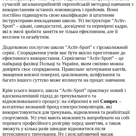
сучасній загальноприйнятій європейській методиці навчання з
використанням останніх нововведень і прийомів. Вони
постійно підвищують свою кваліфікацію зі штатними
інструкторами-викладачами школи. Усі інструктори “Activ-
Sport” – цікаві, самодостатні, досвідчені та перевірені кадри,
які в змозі зробити заняття не тільки ефективним, але й
веселим та незабутнім.
Додатковою послугою школи “Activ-Sport” є гірськолижний
сервіс. Спорядження учнів має бути якісно приготоване до
ефективного використання. Сервісмени “Activ-Sport” – це
найкращі фахівці Польщі та України, яким сміливо можна
довіряти своє спорядження. Правильне заточування кантів,
змащення ковзної поверхні, циклювання, шліфування та
багато іншого суттєво може вплинути на процес навчання.
Крім усього іншого, школа “Activ-Sport” практикує новий і
вдосконаленіший підхід до тренувального та
відновлювального процесу: на озброєнні в неї
Compex
–
всесвітньо визнаний бренд електростимуляторів, які
використовуються для тренувань, відновлення та реабілітації
спортсменів. Усі учні мають можливість випробувати на собі
переваги професійного розігріву перед заняттям, а також
зможуть у кілька разів швидше відновитися після
інтенсивного тренування. Ну і розслабляючий масаж